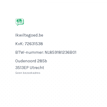
Bedrijfsnaam
Ikwiltegoed.be
KvK-nummer
KvK: 72631538
Btw-nummer
BTW-nummer: NL859181236B01
Adres
Oudenoord 285b
3513EP Utrecht
Geen bezoekadres