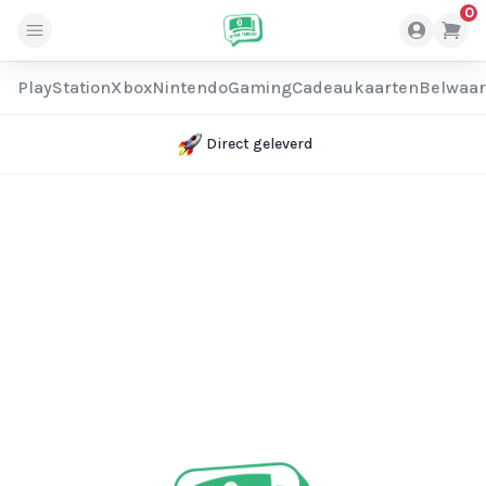
0
PlayStation
Xbox
Nintendo
Gaming
Cadeaukaarten
Belwaa
Direct geleverd