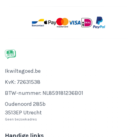
Bedrijfsnaam
Ikwiltegoed.be
KvK-nummer
KvK: 72631538
Btw-nummer
BTW-nummer: NL859181236B01
Adres
Oudenoord 285b
3513EP Utrecht
Geen bezoekadres
Handige links