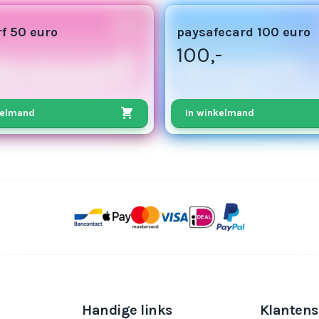
f 50 euro
paysafecard 100 euro
100,-
kelmand
In winkelmand
Handige links
Klantens