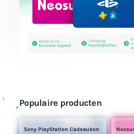
Populaire producten
5
25
Sony PlayStation Cadeaubon
Neosur