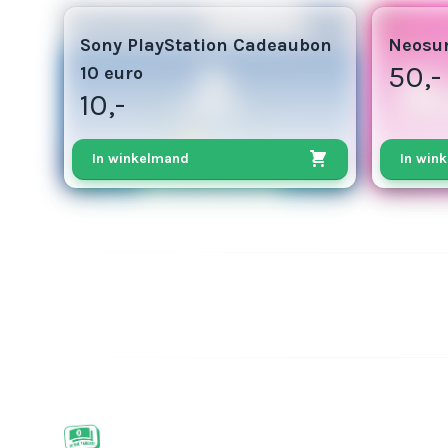
5
25
Sony PlayStation Cadeaubon
Neosur
50,-
10 euro
10,-
In winkelmand
In win