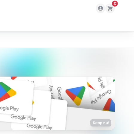
0
Koop nu!