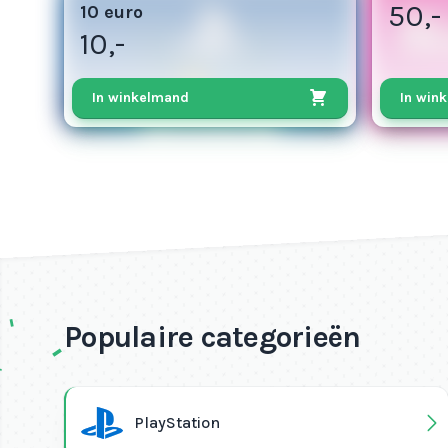
50,-
10 euro
10,-
In winkelmand
In win
Populaire categorieën
PlayStation