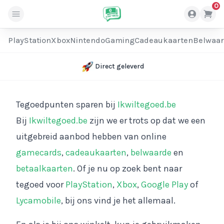
0
PlayStation
Xbox
Nintendo
Gaming
Cadeaukaarten
Belwaa
Direct geleverd
Tegoedpunten sparen bij
Ikwiltegoed.be
Bij
Ikwiltegoed.be
zijn we er trots op dat we een
uitgebreid aanbod hebben van online
gamecards
,
cadeaukaarten
,
belwaarde
en
betaalkaarten
. Of je nu op zoek bent naar
tegoed voor
PlayStation
,
Xbox
,
Google Play
of
Lycamobile
, bij ons vind je het allemaal.