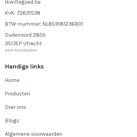
Bedrijfsnaam
Ikwiltegoed.be
KvK-nummer
KvK: 72631538
Btw-nummer
BTW-nummer: NL859181236B01
Adres
Oudenoord 285b
3513EP Utrecht
Geen bezoekadres
Handige links
Home
Producten
Over ons
Blogs
Algemene voorwaarden