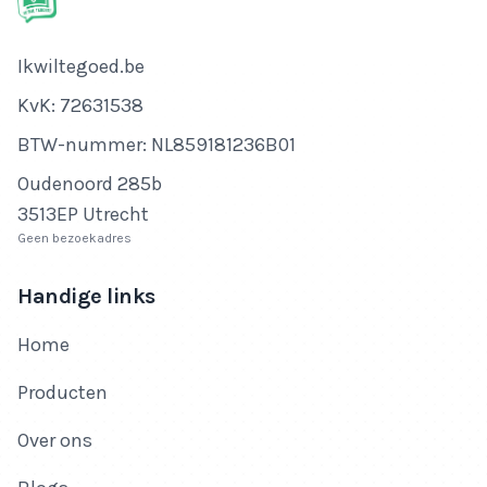
Bedrijfsnaam
Ikwiltegoed.be
KvK-nummer
KvK: 72631538
Btw-nummer
BTW-nummer: NL859181236B01
Adres
Oudenoord 285b
3513EP Utrecht
Geen bezoekadres
Handige links
Home
Producten
Over ons