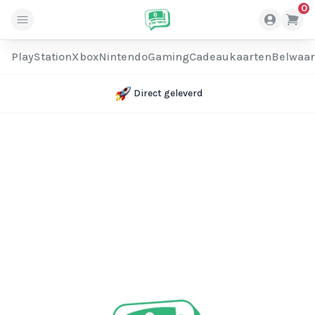
0
PlayStation
Xbox
Nintendo
Gaming
Cadeaukaarten
Belwaa
Direct geleverd