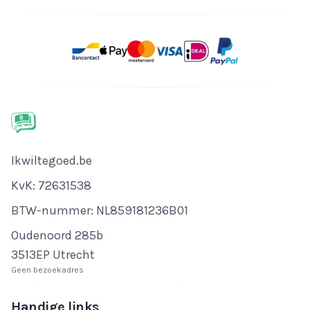
Bedrijfsnaam
Ikwiltegoed.be
KvK-nummer
KvK: 72631538
Btw-nummer
BTW-nummer: NL859181236B01
Adres
Oudenoord 285b
3513EP Utrecht
Geen bezoekadres
Handige links