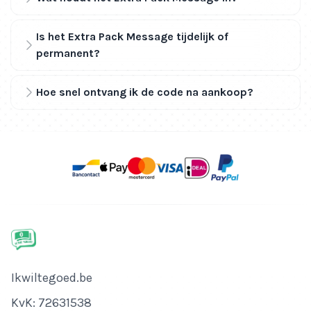
Is het Extra Pack Message tijdelijk of
permanent?
Hoe snel ontvang ik de code na aankoop?
Bedrijfsnaam
Ikwiltegoed.be
KvK-nummer
KvK: 72631538