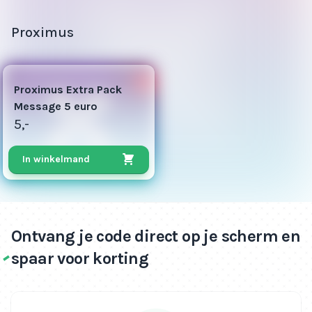
Proximus
3
Proximus Extra Pack
Message 5 euro
5,-
In winkelmand
Ontvang je code direct op je scherm en
spaar voor korting