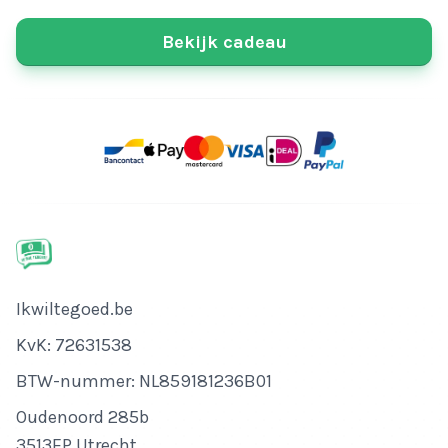
Bekijk cadeau
Bedrijfsnaam
Ikwiltegoed.be
KvK-nummer
KvK: 72631538
Btw-nummer
BTW-nummer: NL859181236B01
Adres
Oudenoord 285b
3513EP Utrecht