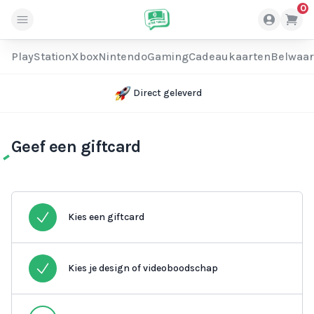
0
PlayStation
Xbox
Nintendo
Gaming
Cadeaukaarten
Belwaa
Direct geleverd
Geef een giftcard
Kies een giftcard
Kies je design of videoboodschap