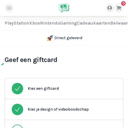
0
PlayStation
Xbox
Nintendo
Gaming
Cadeaukaarten
Belwaa
Direct geleverd
Geef een giftcard
Kies een giftcard
Kies je design of videoboodschap