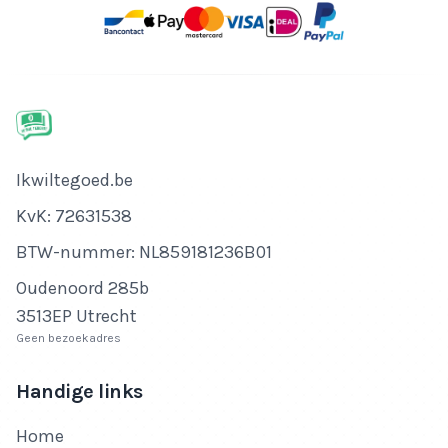
Bedrijfsnaam
Ikwiltegoed.be
KvK-nummer
KvK: 72631538
Btw-nummer
BTW-nummer: NL859181236B01
Adres
Oudenoord 285b
3513EP Utrecht
Geen bezoekadres
Handige links
Home