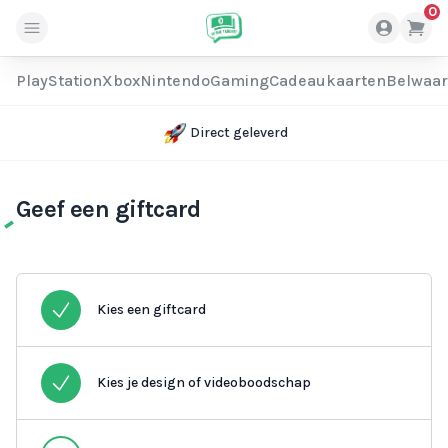
0
PlayStation
Xbox
Nintendo
Gaming
Cadeaukaarten
Belwaa
Direct geleverd
Geef een giftcard
Kies een giftcard
Kies je design of videoboodschap