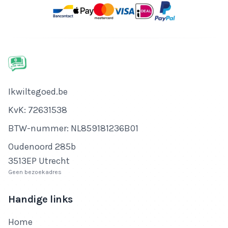
Bedrijfsnaam
Ikwiltegoed.be
KvK-nummer
KvK: 72631538
Btw-nummer
BTW-nummer: NL859181236B01
Adres
Oudenoord 285b
3513EP Utrecht
Geen bezoekadres
Handige links
Home