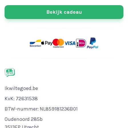
Bekijk cadeau
Bedrijfsnaam
Ikwiltegoed.be
KvK-nummer
KvK: 72631538
Btw-nummer
BTW-nummer: NL859181236B01
Adres
Oudenoord 285b
3513EP Utrecht