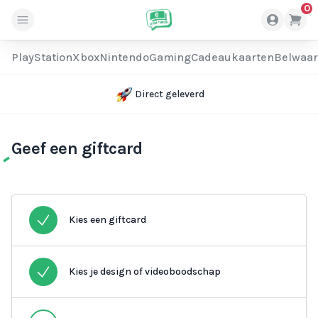
0
PlayStation
Xbox
Nintendo
Gaming
Cadeaukaarten
Belwaa
Direct geleverd
Geef een giftcard
Kies een giftcard
Kies je design of videoboodschap