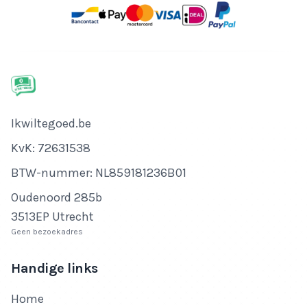
Bedrijfsnaam
Ikwiltegoed.be
KvK-nummer
KvK: 72631538
Btw-nummer
BTW-nummer: NL859181236B01
Adres
Oudenoord 285b
3513EP Utrecht
Geen bezoekadres
Handige links
Home