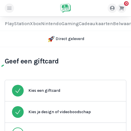
0
PlayStation
Xbox
Nintendo
Gaming
Cadeaukaarten
Belwaa
Direct geleverd
Geef een giftcard
Kies een giftcard
Kies je design of videoboodschap