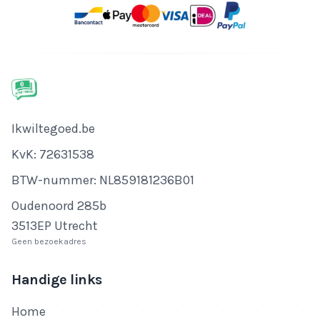
Bedrijfsnaam
Ikwiltegoed.be
KvK-nummer
KvK: 72631538
Btw-nummer
BTW-nummer: NL859181236B01
Adres
Oudenoord 285b
3513EP Utrecht
Geen bezoekadres
Handige links
Home