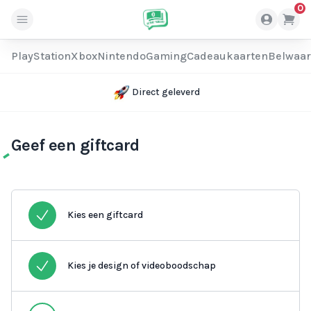
0
PlayStation
Xbox
Nintendo
Gaming
Cadeaukaarten
Belwaa
Direct geleverd
Geef een giftcard
Kies een giftcard
Kies je design of videoboodschap