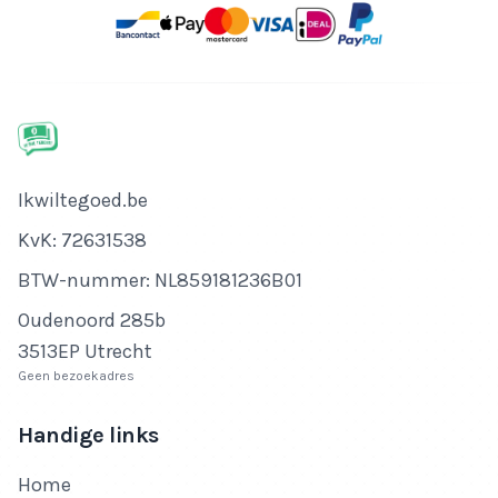
Bedrijfsnaam
Ikwiltegoed.be
KvK-nummer
KvK: 72631538
Btw-nummer
BTW-nummer: NL859181236B01
Adres
Oudenoord 285b
3513EP Utrecht
Geen bezoekadres
Handige links
Home