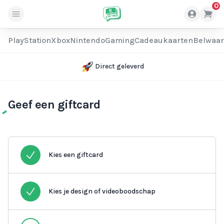
0
PlayStation
Xbox
Nintendo
Gaming
Cadeaukaarten
Belwaa
Direct geleverd
Geef een giftcard
Kies een giftcard
Kies je design of videoboodschap