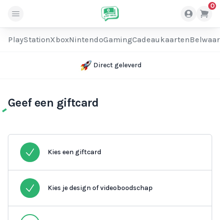
0
PlayStation
Xbox
Nintendo
Gaming
Cadeaukaarten
Belwaa
Direct geleverd
Geef een giftcard
Kies een giftcard
Kies je design of videoboodschap