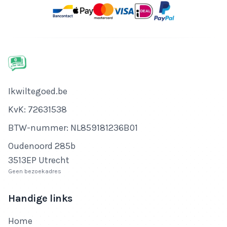
Bedrijfsnaam
Ikwiltegoed.be
KvK-nummer
KvK: 72631538
Btw-nummer
BTW-nummer: NL859181236B01
Adres
Oudenoord 285b
3513EP Utrecht
Geen bezoekadres
Handige links
Home