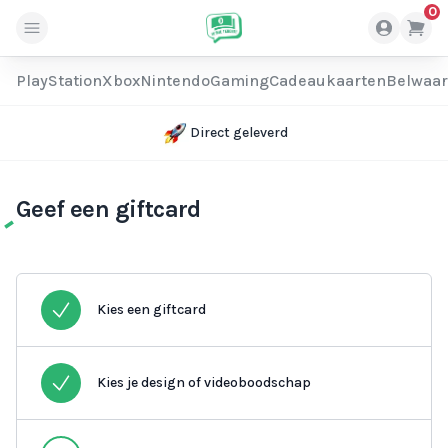
0
PlayStation
Xbox
Nintendo
Gaming
Cadeaukaarten
Belwaa
Direct geleverd
Geef een giftcard
Kies een giftcard
Kies je design of videoboodschap