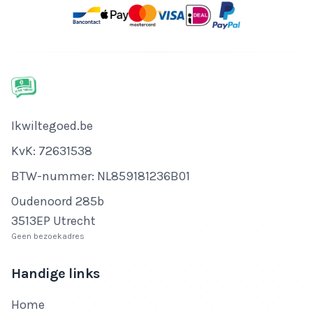
Bedrijfsnaam
Ikwiltegoed.be
KvK-nummer
KvK: 72631538
Btw-nummer
BTW-nummer: NL859181236B01
Adres
Oudenoord 285b
3513EP Utrecht
Geen bezoekadres
Handige links
Home