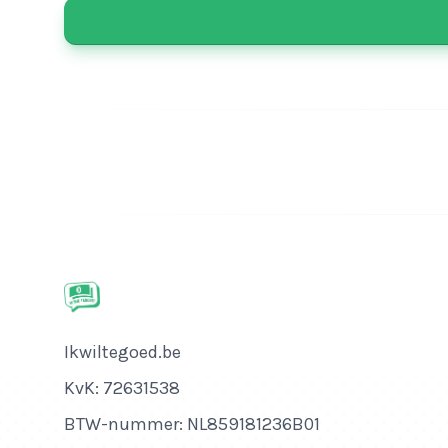
Bedrijfsnaam
Ikwiltegoed.be
KvK-nummer
KvK: 72631538
Btw-nummer
BTW-nummer: NL859181236B01