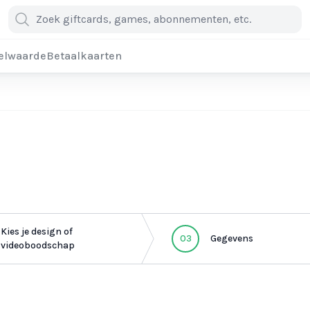
elwaarde
Betaalkaarten
Kies je design of
03
Gegevens
videoboodschap