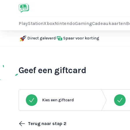
PlayStation
Xbox
Nintendo
Gaming
Cadeaukaarten
B
Direct geleverd
Spaar voor korting
Geef een giftcard
Kies een giftcard
Terug naar stap 2