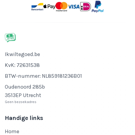
Bedrijfsnaam
Ikwiltegoed.be
KvK-nummer
KvK: 72631538
Btw-nummer
BTW-nummer: NL859181236B01
Adres
Oudenoord 285b
3513EP Utrecht
Geen bezoekadres
Handige links
Home