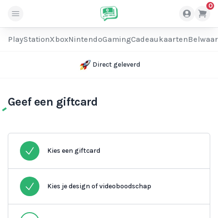
0
PlayStation
Xbox
Nintendo
Gaming
Cadeaukaarten
Belwaa
Direct geleverd
Geef een giftcard
Kies een giftcard
Kies je design of videoboodschap