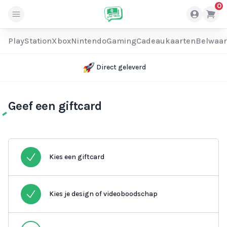
0
PlayStation
Xbox
Nintendo
Gaming
Cadeaukaarten
Belwaa
Direct geleverd
Geef een giftcard
Kies een giftcard
Kies je design of videoboodschap