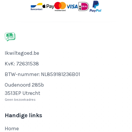
Bedrijfsnaam
Ikwiltegoed.be
KvK-nummer
KvK: 72631538
Btw-nummer
BTW-nummer: NL859181236B01
Adres
Oudenoord 285b
3513EP Utrecht
Geen bezoekadres
Handige links
Home