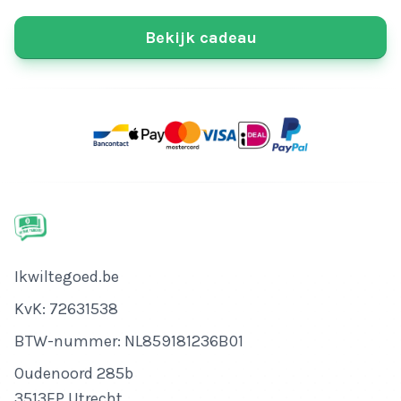
Bekijk cadeau
Bedrijfsnaam
Ikwiltegoed.be
KvK-nummer
KvK: 72631538
Btw-nummer
BTW-nummer: NL859181236B01
Adres
Oudenoord 285b
3513EP Utrecht