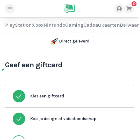
0
PlayStation
Xbox
Nintendo
Gaming
Cadeaukaarten
Belwaa
Direct geleverd
Geef een giftcard
Kies een giftcard
Kies je design of videoboodschap