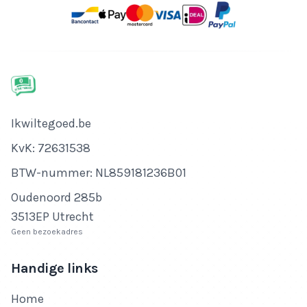
Bedrijfsnaam
Ikwiltegoed.be
KvK-nummer
KvK: 72631538
Btw-nummer
BTW-nummer: NL859181236B01
Adres
Oudenoord 285b
3513EP Utrecht
Geen bezoekadres
Handige links
Home