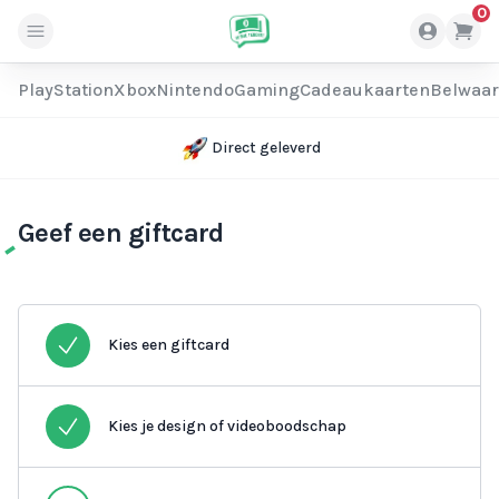
0
PlayStation
Xbox
Nintendo
Gaming
Cadeaukaarten
Belwaa
Direct geleverd
Geef een giftcard
Kies een giftcard
Kies je design of videoboodschap