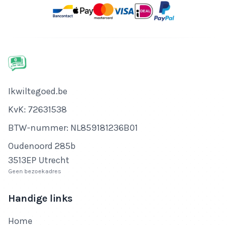
Bedrijfsnaam
Ikwiltegoed.be
KvK-nummer
KvK: 72631538
Btw-nummer
BTW-nummer: NL859181236B01
Adres
Oudenoord 285b
3513EP Utrecht
Geen bezoekadres
Handige links
Home