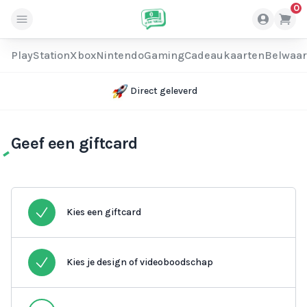
0
PlayStation
Xbox
Nintendo
Gaming
Cadeaukaarten
Belwaa
Direct geleverd
Geef een giftcard
Kies een giftcard
Kies je design of videoboodschap