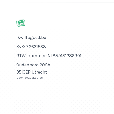
Bedrijfsnaam
Ikwiltegoed.be
KvK-nummer
KvK: 72631538
Btw-nummer
BTW-nummer: NL859181236B01
Adres
Oudenoord 285b
3513EP Utrecht
Geen bezoekadres