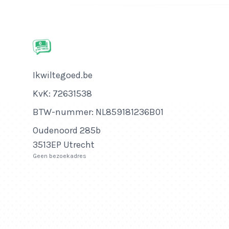
Bedrijfsnaam
Ikwiltegoed.be
KvK-nummer
KvK: 72631538
Btw-nummer
BTW-nummer: NL859181236B01
Adres
Oudenoord 285b
3513EP Utrecht
Geen bezoekadres