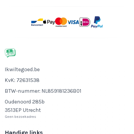
Bedrijfsnaam
Ikwiltegoed.be
KvK-nummer
KvK: 72631538
Btw-nummer
BTW-nummer: NL859181236B01
Adres
Oudenoord 285b
3513EP Utrecht
Geen bezoekadres
Handige links