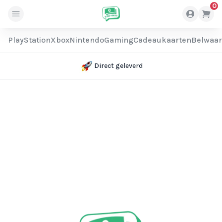
0
PlayStation
Xbox
Nintendo
Gaming
Cadeaukaarten
Belwaa
Direct geleverd