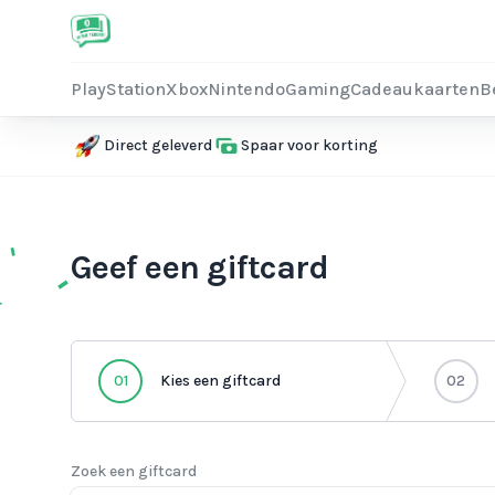
PlayStation
Xbox
Nintendo
Gaming
Cadeaukaarten
B
Direct geleverd
Spaar voor korting
Geef een giftcard
01
Kies een giftcard
02
Zoek een giftcard