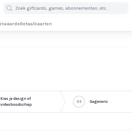
elwaarde
Betaalkaarten
Kies je design of
03
Gegevens
videoboodschap