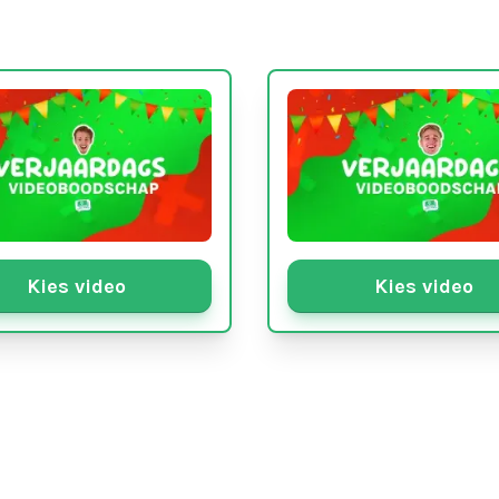
Kies video
Kies video