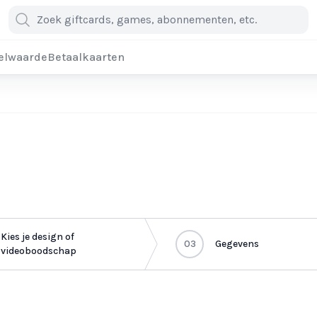
elwaarde
Betaalkaarten
Kies je design of
03
Gegevens
videoboodschap