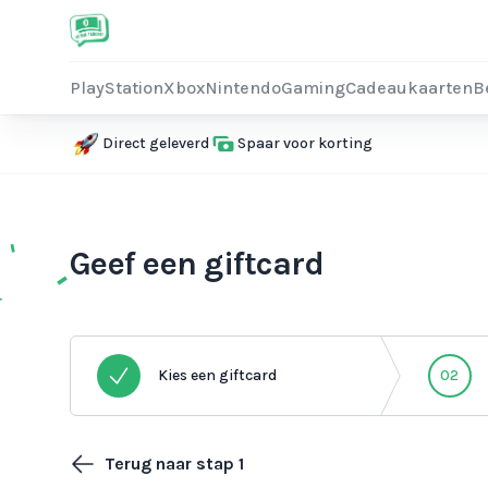
PlayStation
Xbox
Nintendo
Gaming
Cadeaukaarten
B
Direct geleverd
Spaar voor korting
Geef een giftcard
Kies een giftcard
02
Terug naar stap 1