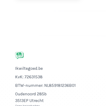
Bedrijfsnaam
Ikwiltegoed.be
KvK-nummer
KvK: 72631538
Btw-nummer
BTW-nummer: NL859181236B01
Adres
Oudenoord 285b
3513EP Utrecht
Geen bezoekadres