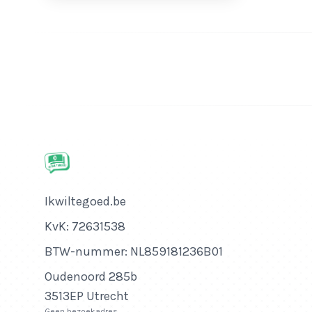
Bedrijfsnaam
Ikwiltegoed.be
KvK-nummer
KvK: 72631538
Btw-nummer
BTW-nummer: NL859181236B01
Adres
Oudenoord 285b
3513EP Utrecht
Geen bezoekadres