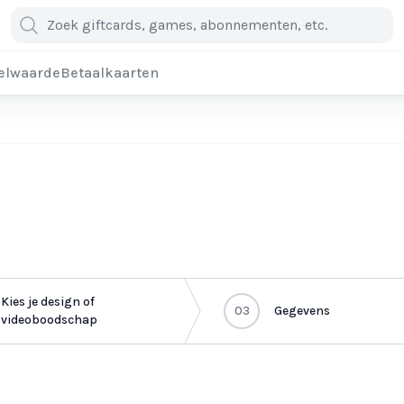
elwaarde
Betaalkaarten
Kies je design of
03
Gegevens
videoboodschap