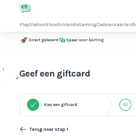
PlayStation
Xbox
Nintendo
Gaming
Cadeaukaarten
B
Direct geleverd
Spaar voor korting
Geef een giftcard
Kies een giftcard
02
Terug naar stap 1