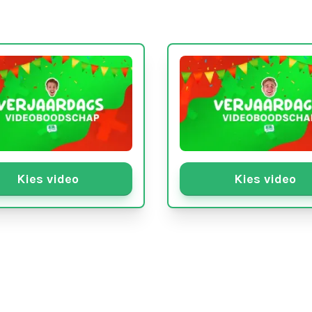
Kies video
Kies video