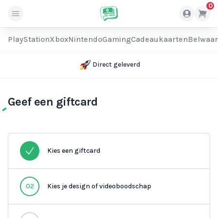
0
PlayStation
Xbox
Nintendo
Gaming
Cadeaukaarten
Belwaa
Direct geleverd
Geef een giftcard
Kies een giftcard
02
Kies je design of videoboodschap