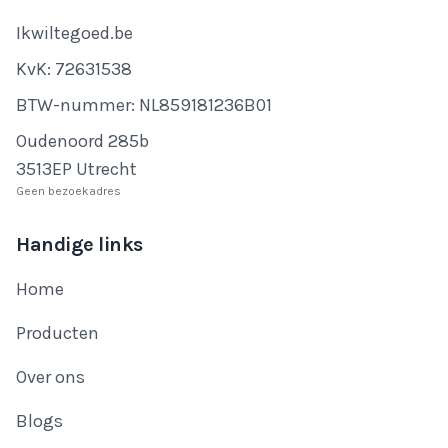
Bedrijfsnaam
Ikwiltegoed.be
KvK-nummer
KvK: 72631538
Btw-nummer
BTW-nummer: NL859181236B01
Adres
Oudenoord 285b
3513EP Utrecht
Geen bezoekadres
Handige links
Home
Producten
Over ons
Blogs