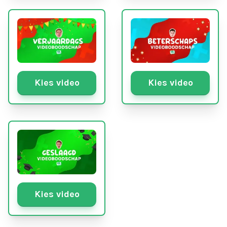
Kies video
Kies video
Kies video