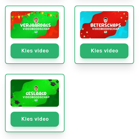
Kies video
Kies video
Kies video