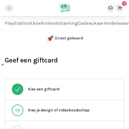
0
PlayStation
Xbox
Nintendo
Gaming
Cadeaukaarten
Belwaa
Direct geleverd
Geef een giftcard
Kies een giftcard
02
Kies je design of videoboodschap