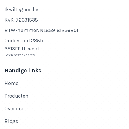
Bedrijfsnaam
Ikwiltegoed.be
KvK-nummer
KvK: 72631538
Btw-nummer
BTW-nummer: NL859181236B01
Adres
Oudenoord 285b
3513EP Utrecht
Geen bezoekadres
Handige links
Home
Producten
Over ons
Blogs