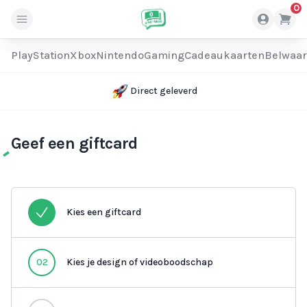
0
PlayStation
Xbox
Nintendo
Gaming
Cadeaukaarten
Belwaa
Direct geleverd
Geef een giftcard
Kies een giftcard
02
Kies je design of videoboodschap