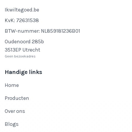
Bedrijfsnaam
Ikwiltegoed.be
KvK-nummer
KvK: 72631538
Btw-nummer
BTW-nummer: NL859181236B01
Adres
Oudenoord 285b
3513EP Utrecht
Geen bezoekadres
Handige links
Home
Producten
Over ons
Blogs