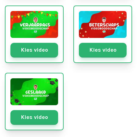
Kies video
Kies video
Kies video