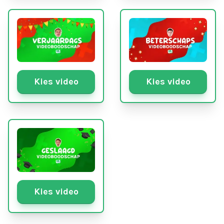
Kies video
Kies video
Kies video