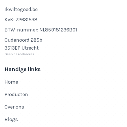
Bedrijfsnaam
Ikwiltegoed.be
KvK-nummer
KvK: 72631538
Btw-nummer
BTW-nummer: NL859181236B01
Adres
Oudenoord 285b
3513EP Utrecht
Geen bezoekadres
Handige links
Home
Producten
Over ons
Blogs