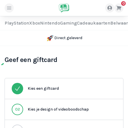
0
PlayStation
Xbox
Nintendo
Gaming
Cadeaukaarten
Belwaa
Direct geleverd
Geef een giftcard
Kies een giftcard
02
Kies je design of videoboodschap