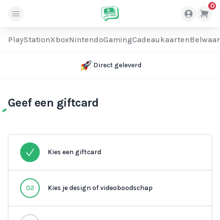
0
PlayStation
Xbox
Nintendo
Gaming
Cadeaukaarten
Belwaa
Direct geleverd
Geef een giftcard
Kies een giftcard
02
Kies je design of videoboodschap