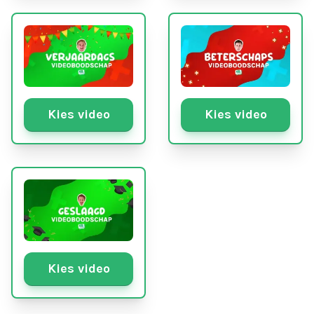
Kies video
Kies video
Kies video