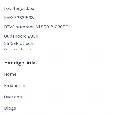
Bedrijfsnaam
Ikwiltegoed.be
KvK-nummer
KvK: 72631538
Btw-nummer
BTW-nummer: NL859181236B01
Adres
Oudenoord 285b
3513EP Utrecht
Geen bezoekadres
Handige links
Home
Producten
Over ons
Blogs