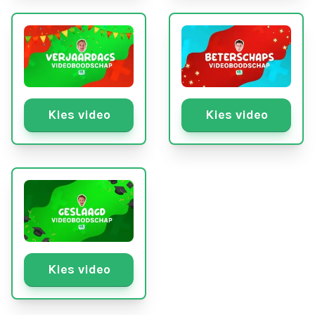
Kies video
Kies video
Kies video