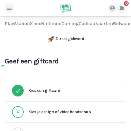
0
PlayStation
Xbox
Nintendo
Gaming
Cadeaukaarten
Belwaa
Direct geleverd
Geef een giftcard
Kies een giftcard
02
Kies je design of videoboodschap