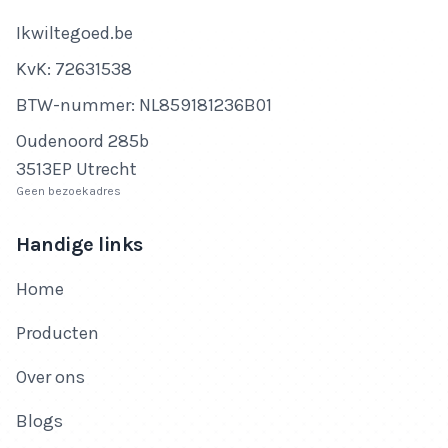
Bedrijfsnaam
Ikwiltegoed.be
KvK-nummer
KvK: 72631538
Btw-nummer
BTW-nummer: NL859181236B01
Adres
Oudenoord 285b
3513EP Utrecht
Geen bezoekadres
Handige links
Home
Producten
Over ons
Blogs