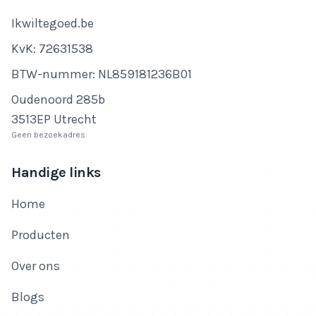
Bedrijfsnaam
Ikwiltegoed.be
KvK-nummer
KvK: 72631538
Btw-nummer
BTW-nummer: NL859181236B01
Adres
Oudenoord 285b
3513EP Utrecht
Geen bezoekadres
Handige links
Home
Producten
Over ons
Blogs