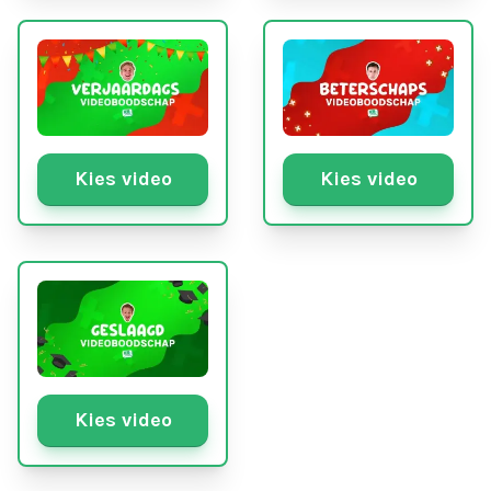
Kies video
Kies video
Kies video