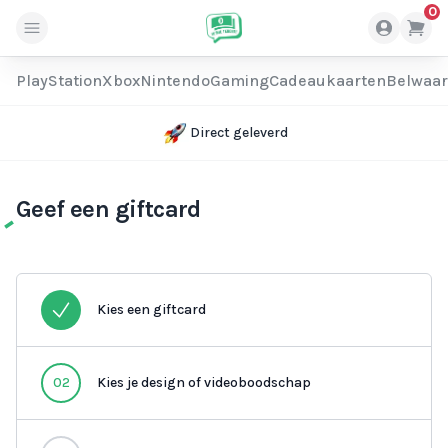
0
PlayStation
Xbox
Nintendo
Gaming
Cadeaukaarten
Belwaa
Direct geleverd
Geef een giftcard
Kies een giftcard
02
Kies je design of videoboodschap