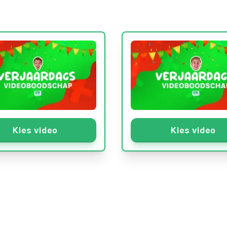
Kies video
Kies video