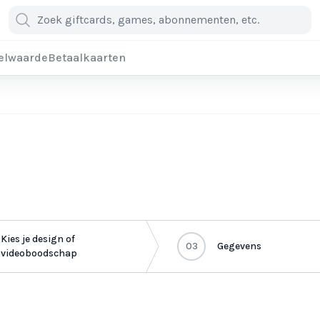
elwaarde
Betaalkaarten
Kies je design of
03
Gegevens
videoboodschap