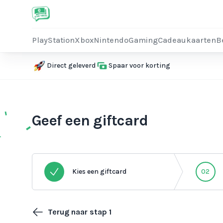
PlayStation
Xbox
Nintendo
Gaming
Cadeaukaarten
B
Direct geleverd
Spaar voor korting
Geef een giftcard
Kies een giftcard
02
Terug naar stap 1