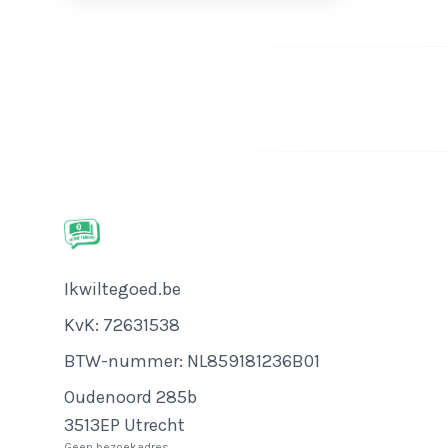
Bedrijfsnaam
Ikwiltegoed.be
KvK-nummer
KvK: 72631538
Btw-nummer
BTW-nummer: NL859181236B01
Adres
Oudenoord 285b
3513EP Utrecht
Geen bezoekadres