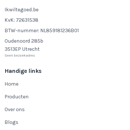
Bedrijfsnaam
Ikwiltegoed.be
KvK-nummer
KvK: 72631538
Btw-nummer
BTW-nummer: NL859181236B01
Adres
Oudenoord 285b
3513EP Utrecht
Geen bezoekadres
Handige links
Home
Producten
Over ons
Blogs