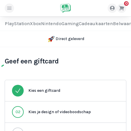
0
PlayStation
Xbox
Nintendo
Gaming
Cadeaukaarten
Belwaa
Direct geleverd
Geef een giftcard
Kies een giftcard
02
Kies je design of videoboodschap