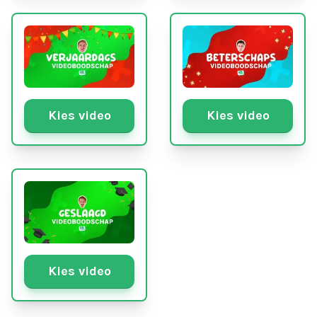
Kies video
Kies video
Kies video