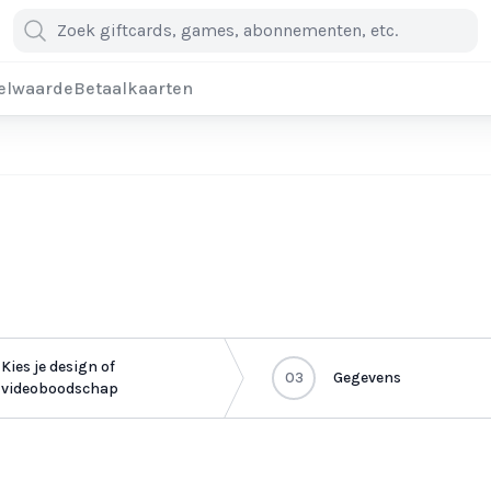
elwaarde
Betaalkaarten
Kies je design of
03
Gegevens
videoboodschap