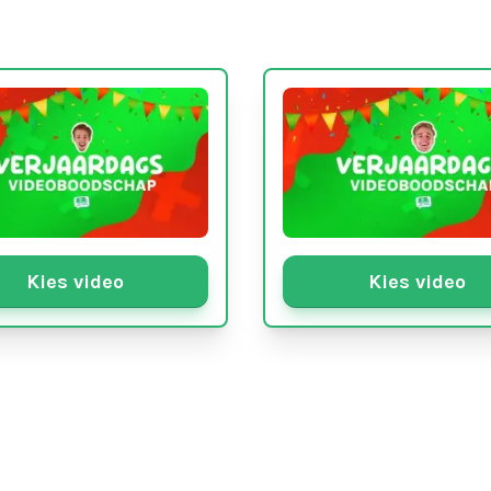
Kies video
Kies video