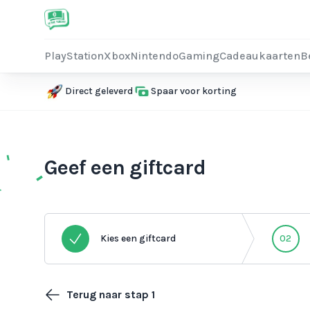
PlayStation
Xbox
Nintendo
Gaming
Cadeaukaarten
B
Direct geleverd
Spaar voor korting
Geef een giftcard
Kies een giftcard
02
Terug naar stap 1