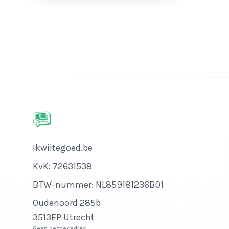
Bedrijfsnaam
Ikwiltegoed.be
KvK-nummer
KvK: 72631538
Btw-nummer
BTW-nummer: NL859181236B01
Adres
Oudenoord 285b
3513EP Utrecht
Geen bezoekadres