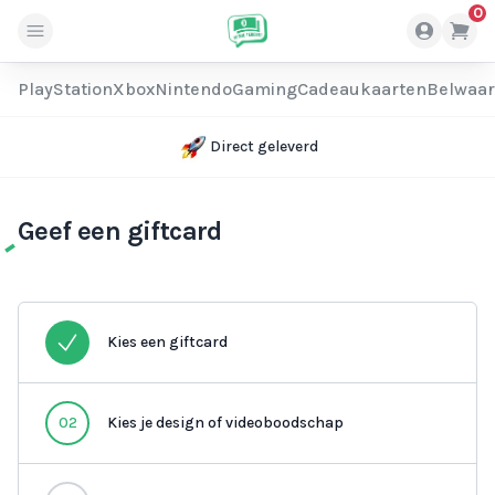
0
PlayStation
Xbox
Nintendo
Gaming
Cadeaukaarten
Belwaa
Direct geleverd
Geef een giftcard
Kies een giftcard
02
Kies je design of videoboodschap