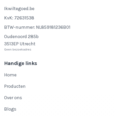
Bedrijfsnaam
Ikwiltegoed.be
KvK-nummer
KvK: 72631538
Btw-nummer
BTW-nummer: NL859181236B01
Adres
Oudenoord 285b
3513EP Utrecht
Geen bezoekadres
Handige links
Home
Producten
Over ons
Blogs