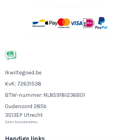
Bedrijfsnaam
Ikwiltegoed.be
KvK-nummer
KvK: 72631538
Btw-nummer
BTW-nummer: NL859181236B01
Adres
Oudenoord 285b
3513EP Utrecht
Geen bezoekadres
Handige links