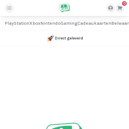
0
PlayStation
Xbox
Nintendo
Gaming
Cadeaukaarten
Belwaa
Direct geleverd