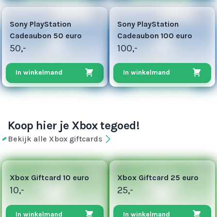
50
200
Sony PlayStation
Sony PlayStation
Cadeaubon 50 euro
Cadeaubon 100 euro
50,-
100,-
In winkelmand
In winkelmand
Koop hier je Xbox tegoed!
Bekijk alle Xbox giftcards
5
13
Xbox Giftcard 10 euro
Xbox Giftcard 25 euro
10,-
25,-
In winkelmand
In winkelmand