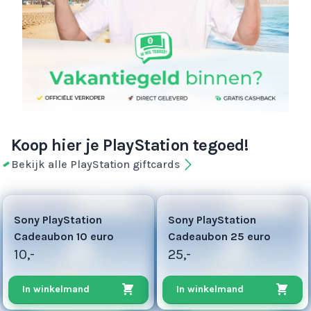
Koop hier je PlayStation tegoed!
Bekijk alle PlayStation giftcards
5
13
Sony PlayStation
Sony PlayStation
Cadeaubon 10 euro
Cadeaubon 25 euro
10,-
25,-
In winkelmand
In winkelmand