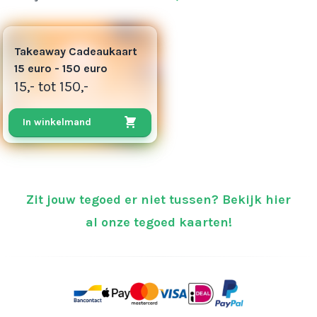
8
Takeaway Cadeaukaart
15 euro - 150 euro
15,- tot 150,-
In winkelmand
Zit jouw tegoed er niet tussen? Bekijk hier
al onze tegoed kaarten!