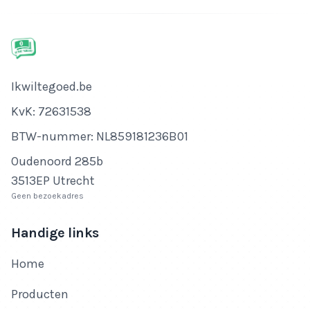
Bedrijfsnaam
Ikwiltegoed.be
KvK-nummer
KvK: 72631538
Btw-nummer
BTW-nummer: NL859181236B01
Adres
Oudenoord 285b
3513EP Utrecht
Geen bezoekadres
Handige links
Home
Producten