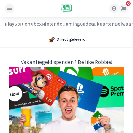
0
PlayStation
Xbox
Nintendo
Gaming
Cadeaukaarten
Belwaa
Direct geleverd
Vakantiegeld spenden? Be like Robbie!