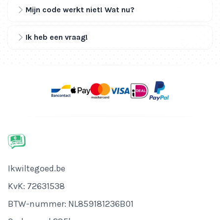
Mijn code werkt niet! Wat nu?
Ik heb een vraag!
Bedrijfsnaam
Ikwiltegoed.be
KvK-nummer
KvK: 72631538
Btw-nummer
BTW-nummer: NL859181236B01
Adres