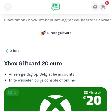
0
PlayStation
Xbox
Nintendo
Gaming
Cadeaukaarten
Belwaa
Direct geleverd
Xbox
Xbox Giftcard 20 euro
Alleen geldig op Belgische accounts
In te wisselen op je console of online
10