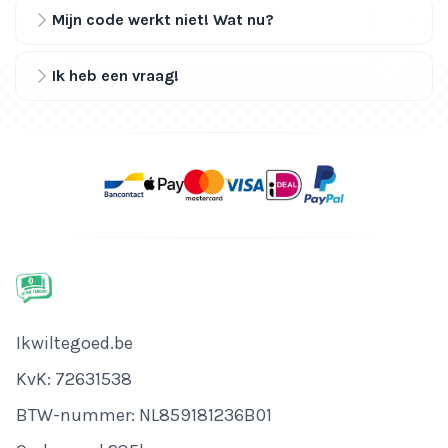
Mijn code werkt niet! Wat nu?
Ik heb een vraag!
Bedrijfsnaam
Ikwiltegoed.be
KvK-nummer
KvK: 72631538
Btw-nummer
BTW-nummer: NL859181236B01
Adres