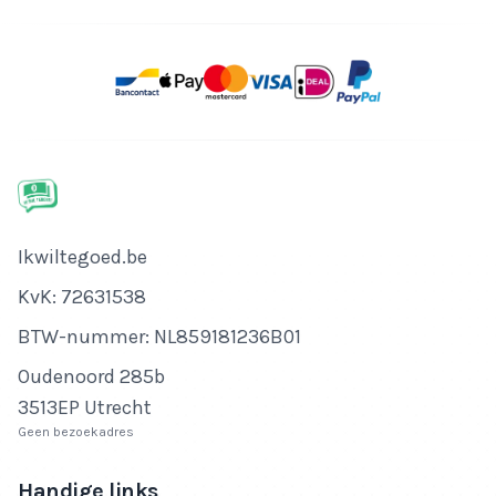
Bedrijfsnaam
Ikwiltegoed.be
KvK-nummer
KvK: 72631538
Btw-nummer
BTW-nummer: NL859181236B01
Adres
Oudenoord 285b
3513EP Utrecht
Geen bezoekadres
Handige links