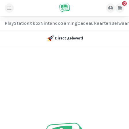
0
PlayStation
Xbox
Nintendo
Gaming
Cadeaukaarten
Belwaa
Direct geleverd