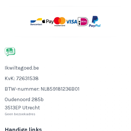
Bedrijfsnaam
Ikwiltegoed.be
KvK-nummer
KvK: 72631538
Btw-nummer
BTW-nummer: NL859181236B01
Adres
Oudenoord 285b
3513EP Utrecht
Geen bezoekadres
Handige links