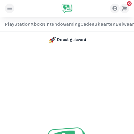
0
PlayStation
Xbox
Nintendo
Gaming
Cadeaukaarten
Belwaa
Direct geleverd