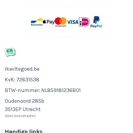
Bedrijfsnaam
Ikwiltegoed.be
KvK-nummer
KvK: 72631538
Btw-nummer
BTW-nummer: NL859181236B01
Adres
Oudenoord 285b
3513EP Utrecht
Geen bezoekadres
Handige links