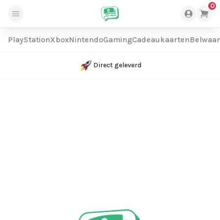
0
PlayStation
Xbox
Nintendo
Gaming
Cadeaukaarten
Belwaa
Direct geleverd