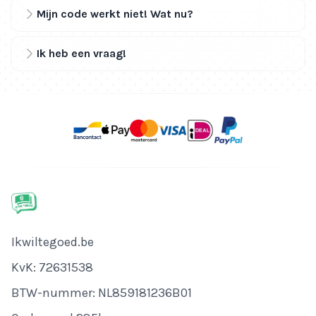
Mijn code werkt niet! Wat nu?
Ik heb een vraag!
Bedrijfsnaam
Ikwiltegoed.be
KvK-nummer
KvK: 72631538
Btw-nummer
BTW-nummer: NL859181236B01
Adres