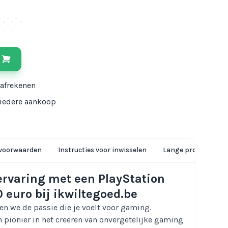
 afrekenen
j iedere aankoop
voorwaarden
Instructies voor inwisselen
Lange productbesch
ervaring met een PlayStation
 euro bij ikwiltegoed.be
en we de passie die je voelt voor gaming.
n pionier in het creëren van onvergetelijke gaming