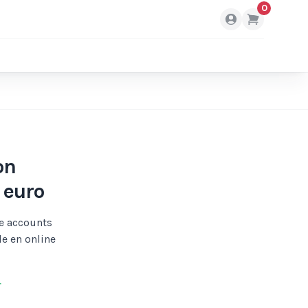
0
on
 euro
he accounts
le en online
r