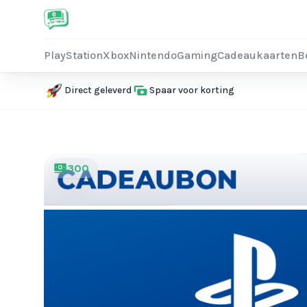
PlayStation
Xbox
Nintendo
Gaming
Cadeaukaarten
B
Direct geleverd
Spaar voor korting
300