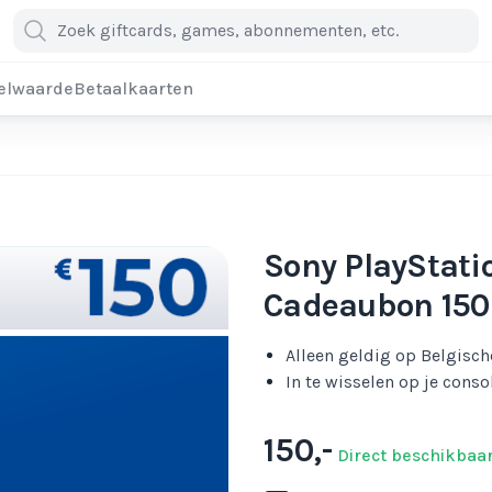
elwaarde
Betaalkaarten
Sony PlayStati
Cadeaubon 150
Alleen geldig op Belgisc
In te wisselen op je conso
150,-
Direct beschikbaa