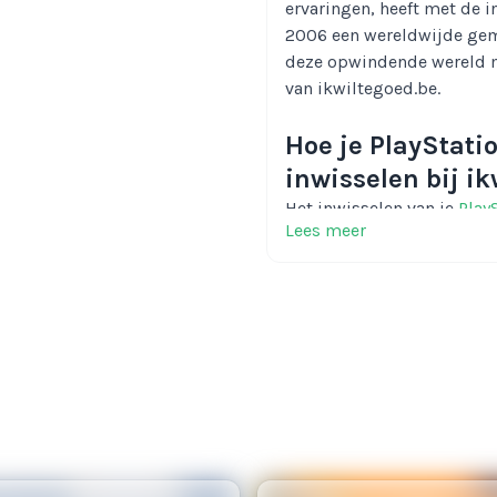
ervaringen, heeft met de i
2006 een wereldwijde ge
deze opwindende wereld 
van ikwiltegoed.be.
Hoe je PlayStati
inwisselen bij i
Het inwisselen van je
Play
Lees meer
is eenvoudig. Navigeer naa
PlayStation. Selecteer ver
code van je PSN Card in. Zo
voor Belgische PlayStatio
Jouw PlayStation
ikwiltegoed.be
Bestel je PlayStation Netw
persoonlijke code binnen 
veilig. Als je vragen hebt,