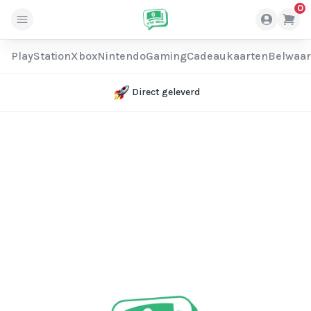
0
PlayStation
Xbox
Nintendo
Gaming
Cadeaukaarten
Belwaa
Direct geleverd