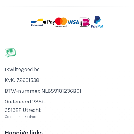
Bedrijfsnaam
Ikwiltegoed.be
KvK-nummer
KvK: 72631538
Btw-nummer
BTW-nummer: NL859181236B01
Adres
Oudenoord 285b
3513EP Utrecht
Geen bezoekadres
Handige links