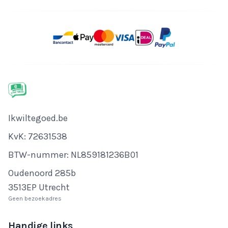
Bedrijfsnaam
Ikwiltegoed.be
KvK-nummer
KvK: 72631538
Btw-nummer
BTW-nummer: NL859181236B01
Adres
Oudenoord 285b
3513EP Utrecht
Geen bezoekadres
Handige links