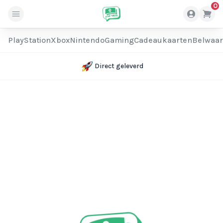
0
PlayStation
Xbox
Nintendo
Gaming
Cadeaukaarten
Belwaa
Direct geleverd